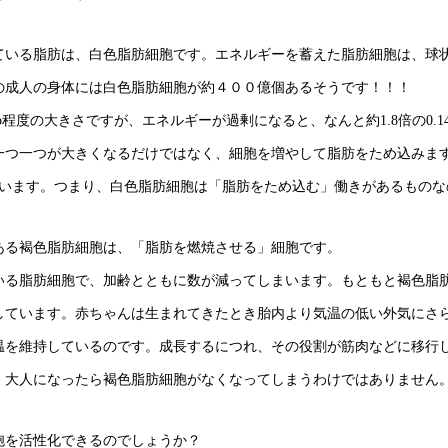
ている脂肪は、白色脂肪細胞です。エネルギーを蓄えた脂肪細胞は、球
の成人の身体には白色脂肪細胞が約４００億個あるそうです！！！
＿o程度の大きさですが、エネルギーが過剰になると、なんと約1.8倍の0.
一つ一つが大きくなるだけではなく、細胞を増やして脂肪をため込みま
ています。つまり、白色脂肪細胞は「脂肪をため込む」働きがあるものな
ある褐色脂肪細胞は、「脂肪を燃焼させる」細胞です。
いる脂肪細胞で、加齢とともに数が減ってしまいます。もともと褐色脂
しています。赤ちゃんは生まれてきたとき胎内より気温の低い外気にさ
温を維持しているのです。成長するにつれ、その役割が筋肉などに移行
、大人になったら褐色脂肪細胞がなくなってしまうわけではありません
胞を活性化できるのでしょうか？