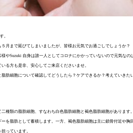
です。
も５月まで延びてしまいましたが、皆様お元気でお過ごしでしょうか？
様やSuzuki 自身は誰一人としてコロナにかかっていないので元気な
ている方も是非、安心してご来店くださいませ。
と脂肪細胞について確認してどうしたら？ケアできるか？考えていきた
て二種類の脂肪細胞、すなわち白色脂肪細胞と褐色脂肪細胞があります
ギーを脂肪として蓄積します。一方、褐色脂肪細胞は主に鎖骨付近や胸
を担っています。