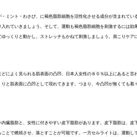
が・ミント・わさび、に褐色脂肪細胞を活性化させる成分が含まれてい
り入れていきましょう。そして、運動も褐色脂肪細胞を刺激するには効
てゆっくりと動かし、ストレッチもかねて刺激しましょう。肩こりケア
などによく見られる肌表面の凸凹、日本人女性の８０％以上にあると言
くりと肌表面に凸凹として現れてきます。つまり、今凸凹が無くても着
い内臓脂肪と、女性に付きやすい皮下脂肪があります。皮下脂肪は、皮
ることで燃焼させ、落とすことが可能です。一方セルライトは、運動し